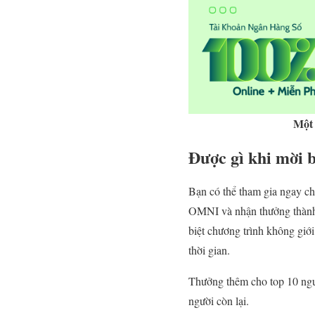
Một 
Được gì khi mời
Bạn có thể tham gia ngay c
OMNI và nhận thưởng thành 
biệt chương trình không giớ
thời gian.
Thưởng thêm cho top 10 ngườ
người còn lại.