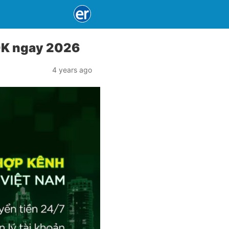
0K ngay 2026
4 years ago