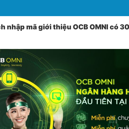
ch nhập mã giới thiệu OCB OMNI có 3