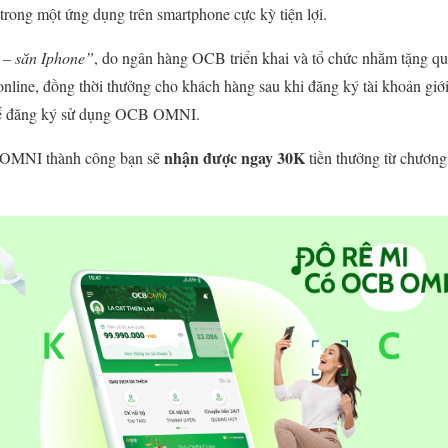
 trong một ứng dụng trên smartphone cực kỳ tiện lợi.
– săn Iphone”
, do ngân hàng OCB triển khai và tổ chức nhằm tặng q
nline, đồng thời thưởng cho khách hàng sau khi đăng ký tài khoản giới
 để đăng ký sử dụng OCB OMNI.
nhận được ngay 30K
 OMNI thành công bạn sẽ
tiền thưởng từ chương