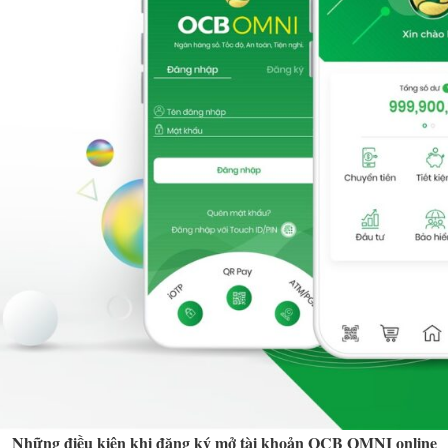
Những điều kiện khi đăng ký mở tài khoản OCB OMNI online