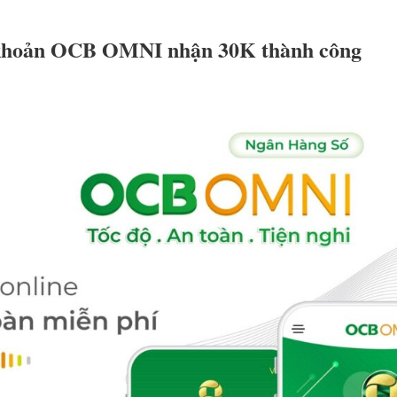
 khoản OCB OMNI nhận 30K thành công