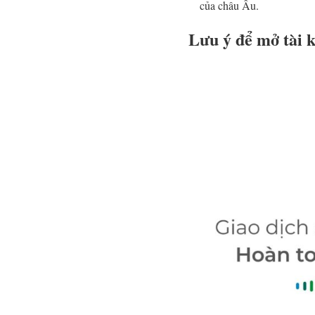
của châu Âu.
Lưu ý để mở tài