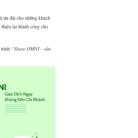
uà ưu đãi cho những khách
 thiệu lại thành công cho
 trình
“Share OMNI – săn