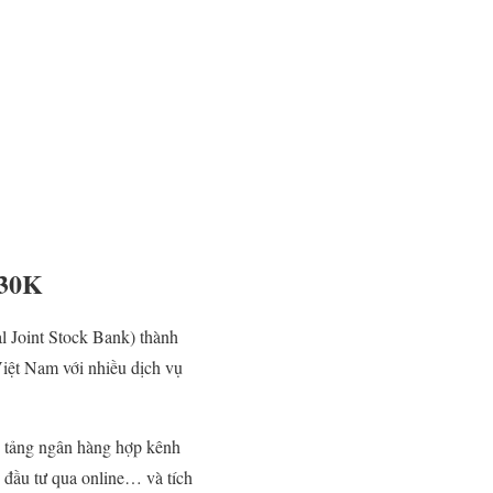
 30K
 Joint Stock Bank) thành
Việt Nam với nhiều dịch vụ
 tảng ngân hàng hợp kênh
, đầu tư qua online… và tích