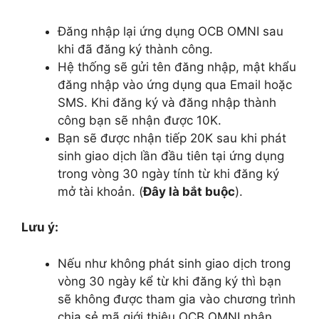
Đăng nhập lại ứng dụng OCB OMNI sau
khi đã đăng ký thành công.
Hệ thống sẽ gửi tên đăng nhập, mật khẩu
đăng nhập vào ứng dụng qua Email hoặc
SMS. Khi đăng ký và đăng nhập thành
công bạn sẽ nhận được 10K.
Bạn sẽ được nhận tiếp 20K sau khi phát
sinh giao dịch lần đầu tiên tại ứng dụng
trong vòng 30 ngày tính từ khi đăng ký
mở tài khoản. (
Đây là bắt buộc
).
Lưu ý:
Nếu như không phát sinh giao dịch trong
vòng 30 ngày kể từ khi đăng ký thì bạn
sẽ không được tham gia vào chương trình
chia sẻ mã giới thiệu OCB OMNI nhận