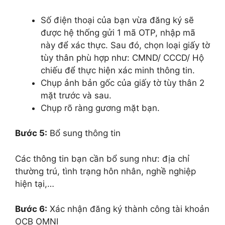
Số điện thoại của bạn vừa đăng ký sẽ
được hệ thống gửi 1 mã OTP, nhập mã
này để xác thực. Sau đó, chọn loại giấy tờ
tùy thân phù hợp như: CMND/ CCCD/ Hộ
chiếu để thực hiện xác minh thông tin.
Chụp ảnh bản gốc của giấy tờ tùy thân 2
mặt trước và sau.
Chụp rõ ràng gương mặt bạn.
Bước 5:
Bổ sung thông tin
Các thông tin bạn cần bổ sung như: địa chỉ
thường trú, tình trạng hôn nhân, nghề nghiệp
hiện tại,…
Bước 6:
Xác nhận đăng ký thành công tài khoản
OCB OMNI