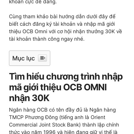
khoản cực dễ dàng.
Cùng tham khảo bài hướng dẫn dưới đây để
biết cách đăng ký tài khoản và nhập mã giới
thiệu OCB Omni với cơ hội nhận thưởng 30K về
tài khoản thành công ngay nhé.
Mục lục
Tìm hiểu chương trình nhập
mã giới thiệu OCB OMNI
nhận 30K
Ngân hàng OCB có tên đầy đủ là Ngân hàng
TMCP Phương Đông (tiếng anh là Orient
Commercial Joint Stock Bank) thành lập chính
thức vào năm 1996 và hiện đang giữ vị thế là