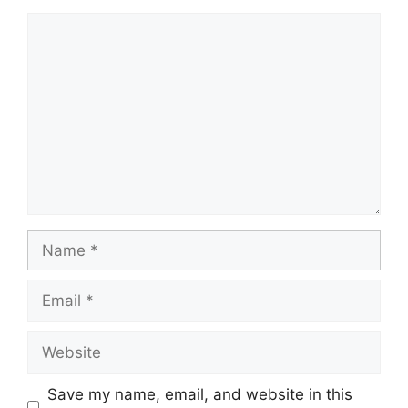
Comment
Name
Email
Website
Save my name, email, and website in this