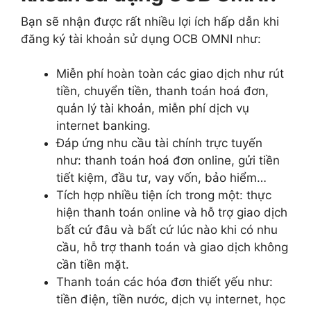
Bạn sẽ nhận được rất nhiều lợi ích hấp dẫn khi
đăng ký tài khoản sử dụng OCB OMNI như:
Miễn phí hoàn toàn các giao dịch như rút
tiền, chuyển tiền, thanh toán hoá đơn,
quản lý tài khoản, miễn phí dịch vụ
internet banking.
Đáp ứng nhu cầu tài chính trực tuyến
như: thanh toán hoá đơn online, gửi tiền
tiết kiệm, đầu tư, vay vốn, bảo hiểm…
Tích hợp nhiều tiện ích trong một: thực
hiện thanh toán online và hỗ trợ giao dịch
bất cứ đâu và bất cứ lúc nào khi có nhu
cầu, hỗ trợ thanh toán và giao dịch không
cần tiền mặt.
Thanh toán các hóa đơn thiết yếu như:
tiền điện, tiền nước, dịch vụ internet, học