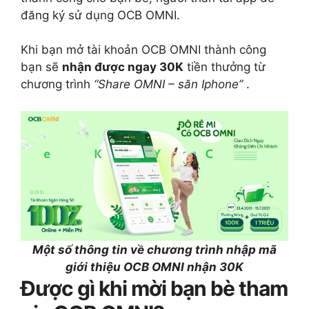
đăng ký sử dụng OCB OMNI.
Khi bạn mở tài khoản OCB OMNI thành công
bạn sẽ
nhận được ngay 30K
tiền thưởng từ
chương trình
“Share OMNI – săn Iphone”
.
Một số thông tin về chương trình nhập mã
giới thiệu OCB OMNI nhận 30K
Được gì khi mời bạn bè tham