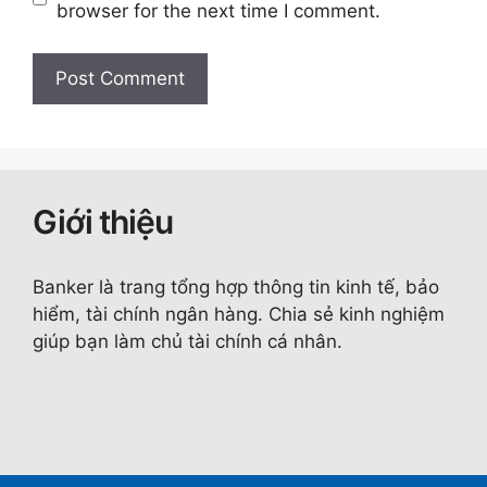
browser for the next time I comment.
Giới thiệu
Banker là trang tổng hợp thông tin kinh tế, bảo
hiểm, tài chính ngân hàng. Chia sẻ kinh nghiệm
giúp bạn làm chủ tài chính cá nhân.