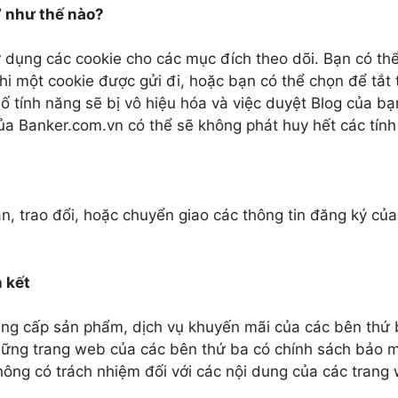
’ như thế nào?
dụng các cookie cho các mục đích theo dõi. Bạn có th
i một cookie được gửi đi, hoặc bạn có thể chọn để tắt 
số tính năng sẽ bị vô hiệu hóa và việc duyệt Blog của b
ủa Banker.com.vn có thể sẽ không phát huy hết các tính
, trao đổi, hoặc chuyển giao các thông tin đăng ký của
n kết
ng cấp sản phẩm, dịch vụ khuyến mãi của các bên thứ b
Những trang web của các bên thứ ba có chính sách bảo mậ
ông có trách nhiệm đối với các nội dung của các trang w