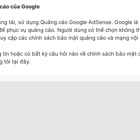
 cáo của Google
ăng tải, sử dụng Quảng cáo Google AdSense. Google là
 để phục vụ quảng cáo. Người dùng có thể chọn không t
ruy cập các chính sách bảo mật quảng cáo và mạng nội
tin hoặc có bất kỳ câu hỏi nào về chính sách bảo mật 
 tôi tại đây.
,
á