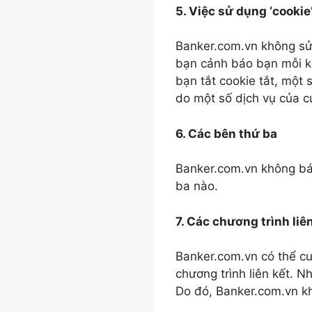
5. Việc sử dụng ‘cookie
Banker.com.vn không sử 
bạn cảnh báo bạn mỗi kh
bạn tắt cookie tắt, một 
do một số dịch vụ của c
6. Các bên thứ ba
Banker.com.vn không bán
ba nào.
7. Các chương trình liê
Banker.com.vn có thể cu
chương trình liên kết. 
Do đó, Banker.com.vn kh