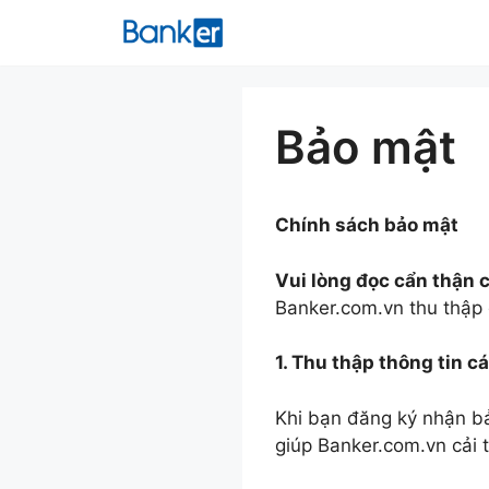
Skip
to
content
Bảo mật
Chính sách bảo mật
Vui lòng đọc cẩn thận 
Banker.com.vn thu thập 
1. Thu thập thông tin c
Khi bạn đăng ký nhận bản
giúp Banker.com.vn cải 