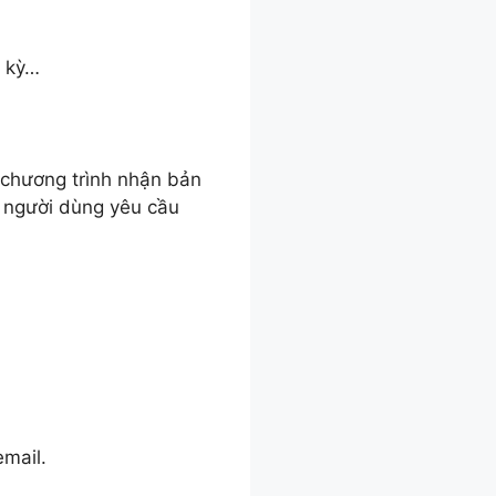
h kỳ…
c chương trình nhận bản
o người dùng yêu cầu
email.