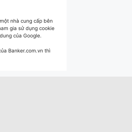
 một nhà cung cấp bên
ham gia sử dụng cookie
 dung của Google.
của Banker.com.vn thì