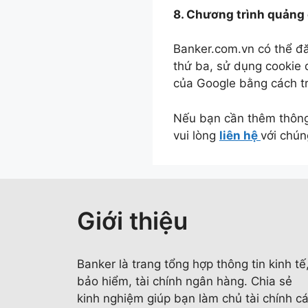
8. Chương trình quảng
Banker.com.vn có thể đ
thứ ba, sử dụng cookie
của Google bằng cách t
Nếu bạn cần thêm thông 
vui lòng
liên hệ
với chúng
Giới thiệu
Banker là trang tổng hợp thông tin kinh tế
bảo hiểm, tài chính ngân hàng. Chia sẻ
kinh nghiệm giúp bạn làm chủ tài chính c