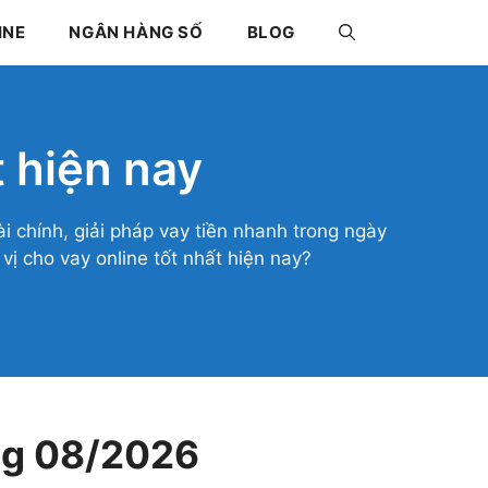
INE
NGÂN HÀNG SỐ
BLOG
t hiện nay
ài chính, giải pháp vay tiền nhanh trong ngày
vị cho vay online tốt nhất hiện nay?
áng 08/2026