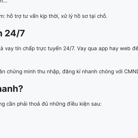
im…
 hỗ trợ tư vấn kịp thời, xử lý hồ sơ tại chỗ.
h 24/7
 là vay tín chấp trực tuyến 24/7. Vay qua app hay web đ
 cần chứng minh thu nhập, đăng kí nhanh chóng với CMN
nhanh?
ng cần phải thoả đủ những điều kiện sau: