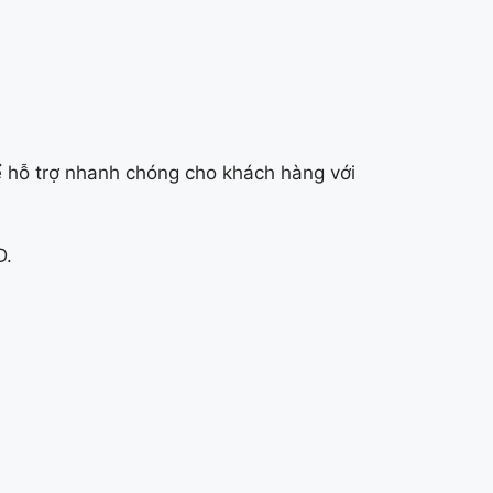
ể hỗ trợ nhanh chóng cho khách hàng với
D.