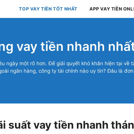
TOP VAY TIỀN TỐT NHẤT
APP VAY TIỀN ONL
ng vay tiền nhanh nhấ
êu ngày một rõ hơn. Để giải quyết khó khăn hiện tại về t
ài ngân hàng, công ty tài chính nào uy tín? Đâu là đơn 
ãi suất vay tiền nhanh th