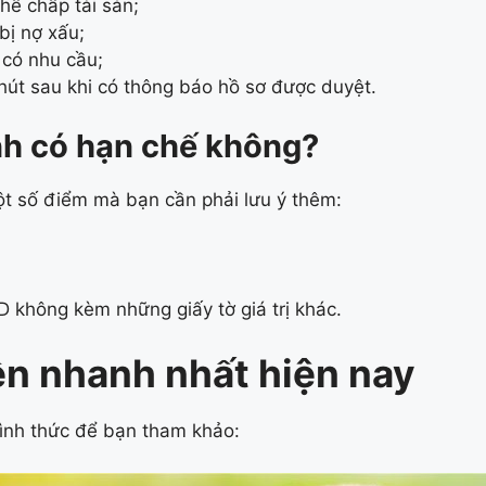
hế chấp tài sản;
bị nợ xấu;
 có nhu cầu;
phút sau khi có thông báo hồ sơ được duyệt.
nh có hạn chế không?
ột số điểm mà bạn cần phải lưu ý thêm:
không kèm những giấy tờ giá trị khác.
ền nhanh nhất hiện nay
hình thức để bạn tham khảo: