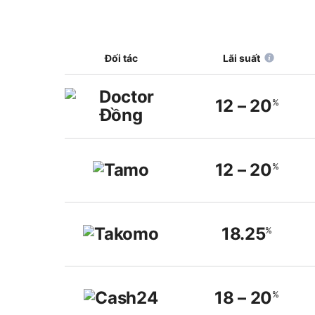
Đối tác
Lãi suất
12
–
20
%
12
–
20
%
18.25
%
18
–
20
%