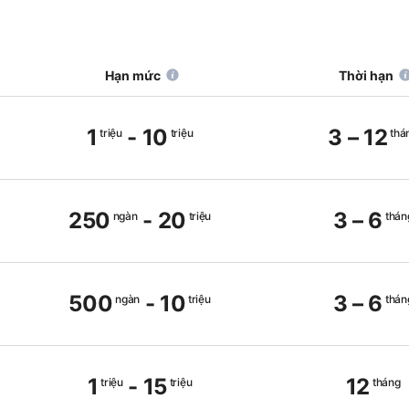
Hạn mức
Thời hạn
1
-
10
3
–
12
triệu
triệu
thá
250
-
20
3
–
6
ngàn
triệu
thán
500
-
10
3
–
6
ngàn
triệu
thán
1
-
15
12
triệu
triệu
tháng