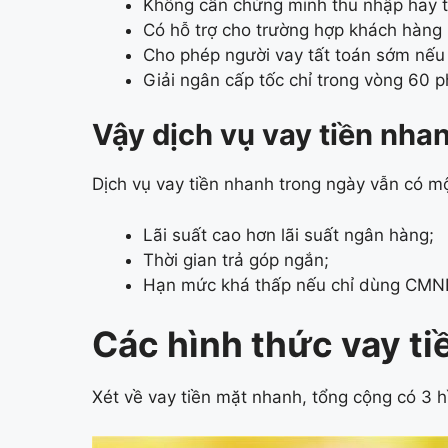
Không cần chứng minh thu nhập hay t
Có hỗ trợ cho trường hợp khách hàng 
Cho phép người vay tất toán sớm nếu
Giải ngân cấp tốc chỉ trong vòng 60 
Vậy dịch vụ vay tiền nha
Dịch vụ vay tiền nhanh trong ngày vẫn có m
Lãi suất cao hơn lãi suất ngân hàng;
Thời gian trả góp ngắn;
Hạn mức khá thấp nếu chỉ dùng CMND 
Các hình thức vay ti
Xét về vay tiền mặt nhanh, tổng cộng có 3 