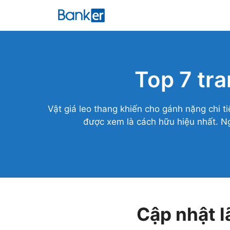
Skip
to
content
Top 7 tra
Vật giá leo thang khiến cho gánh nặng chi ti
được xem là cách hữu hiệu nhất. Ngo
Cập nhật l