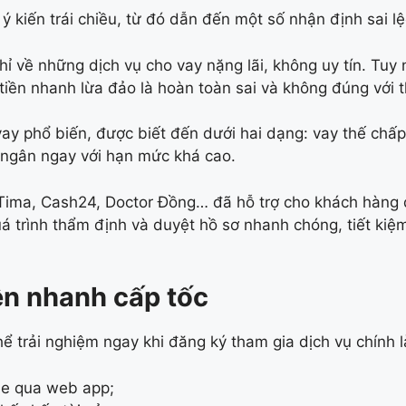
ý kiến trái chiều, từ đó dẫn đến một số nhận định sai l
hỉ về những dịch vụ cho vay nặng lãi, không uy tín. Tuy
tiền nhanh lừa đảo là hoàn toàn sai và không đúng với t
vay phổ biến, được biết đến dưới hai dạng: vay thế chấ
ải ngân ngay với hạn mức khá cao.
hư Tima, Cash24, Doctor Đồng… đã hỗ trợ cho khách hàng
 trình thẩm định và duyệt hồ sơ nhanh chóng, tiết kiệm 
iền nhanh cấp tốc
ể trải nghiệm ngay khi đăng ký tham gia dịch vụ chính l
ne qua web app;