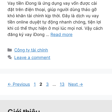
Vay tiền iDong là ứng dụng vay vốn được cài
đặt trên điện thoại, giúp người dùng tháo gỡ
khó khăn tài chính kịp thời. Đây là dịch vụ vay
tiền online duyệt tự động nhanh chóng, tiện lợi
khi có thể thực hiện ở mọi lúc mọi nơi. Vậy cách
đăng ký vay iDong …
Read more
Categories
Công ty tài chính
Leave a comment
Post
Page
Page
Page
Page
←
Previous
1
2
3
…
13
Next
→
navigation
Giới thiệu