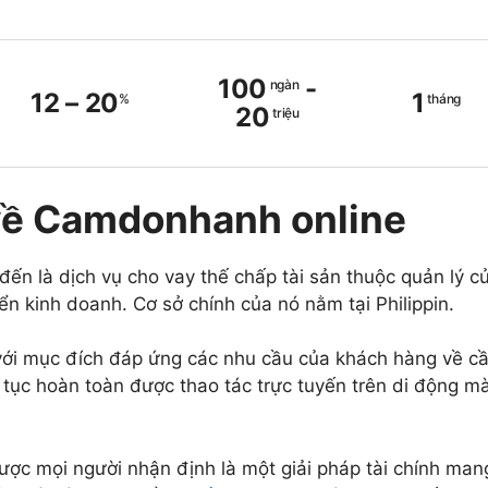
100
-
ngàn
12
–
20
1
%
tháng
20
triệu
về Camdonhanh online
n là dịch vụ cho vay thế chấp tài sản thuộc quản lý c
ển kinh doanh. Cơ sở chính của nó nằm tại Philippin.
ới mục đích đáp ứng các nhu cầu của khách hàng về c
ủ tục hoàn toàn được thao tác trực tuyến trên di động m
c mọi người nhận định là một giải pháp tài chính mang