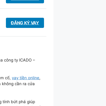
ĐĂNG KÝ VAY
ủa công ty ICADO –
ầm cố,
vay tiền online
,
à không cần ra cửa
 tính bứt phá giúp