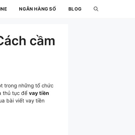
INE
NGÂN HÀNG SỐ
BLOG
Cách cầm
ột trong những tổ chức
à thủ tục để
vay tiền
a bài viết vay tiền