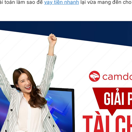
ài toán làm sao để
vay tiền nhanh
lại vừa mang đến cho 