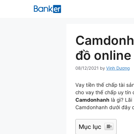
Skip
to
content
Camdonha
đồ online
08/12/2021
by
Vinh Dương
Vay tiền thế chấp tài s
cho vay thế chấp uy tín
Camdonhanh
là gì? Lãi
Camdonhanh dưới đây củ
Mục lục