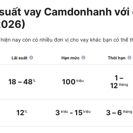
 suất vay Camdonhanh với 
2026)
iện nay còn có nhiều đơn vị cho vay khác bạn có thể 
Lãi suất
Hạn mức
Thời hạn
1
–
18
–
48
100
%
triệu
12
tháng
12
3
-
15
3
–
6
%
triệu
triệu
tháng