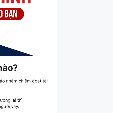
nào?
đảo nhằm chiếm đoạt tài
ương lai thì
gười vay.