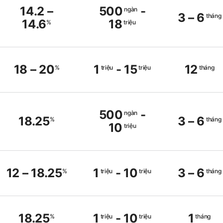
14.2
–
500
-
ngàn
3
–
6
tháng
14.6
18
%
triệu
18
–
20
1
-
15
12
%
triệu
triệu
tháng
500
-
ngàn
18.25
3
–
6
%
tháng
10
triệu
12
–
18.25
1
-
10
3
–
6
%
triệu
triệu
tháng
18.25
1
-
10
1
%
triệu
triệu
tháng