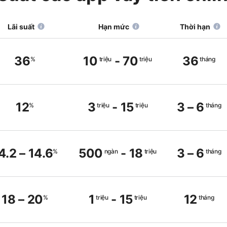
Lãi suất
Hạn mức
Thời hạn
36
10
-
70
36
%
triệu
triệu
tháng
12
3
-
15
3
–
6
%
triệu
triệu
tháng
4.2
–
14.6
500
-
18
3
–
6
%
ngàn
triệu
tháng
18
–
20
1
-
15
12
%
triệu
triệu
tháng