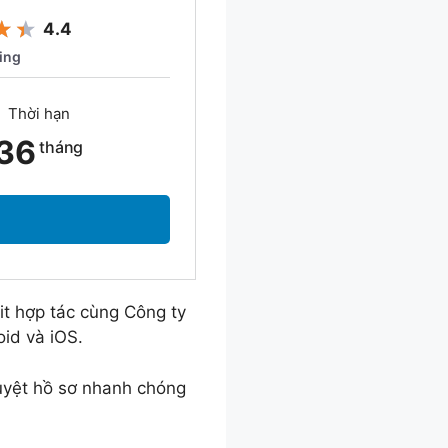
4.4
ing
Thời hạn
36
tháng
it hợp tác cùng Công ty
oid và iOS.
duyệt hồ sơ nhanh chóng