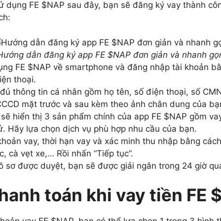
ử dụng FE $NAP sau đây, bạn sẽ đăng ký vay thành cô
ch:
Hướng dẫn đăng ký app FE $NAP đơn giản và nhanh gọ
dụng FE $NAP về smartphone và đăng nhập tài khoản b
ện thoại.
đủ thông tin cá nhân gồm họ tên, số điện thoại, số C
CD mặt trước và sau kèm theo ảnh chân dung của bạ
sẽ hiển thị 3 sản phẩm chính của app FE $NAP gồm vay 
ử. Hãy lựa chọn dịch vụ phù hợp nhu cầu của bạn.
hoản vay, thời hạn vay và xác minh thu nhập bằng cách
, cà vẹt xe,… Rồi nhấn “Tiếp tục”.
ồ sơ được duyệt, bạn sẽ được giải ngân trong 24 giờ qu
hanh toán khi vay tiền FE