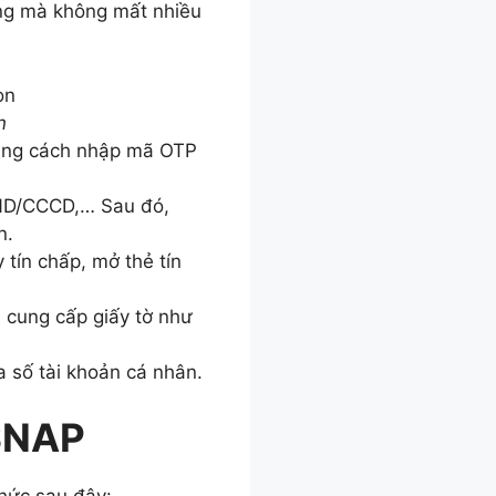
ng mà không mất nhiều
n
ằng cách nhập mã OTP
MND/CCCD,… Sau đó,
n.
tín chấp, mở thẻ tín
 cung cấp giấy tờ như
a số tài khoản cá nhân.
 $NAP