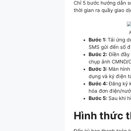
Chỉ 5 bước hướng dẫn s
thời gian ra quầy giao dị
Bước 1:
Tải ứng 
SMS gửi đến số đi
Bước 2:
Điền đầy 
chụp ảnh CMND/CC
Bước 3:
Màn hình 
dụng và ký điện t
Bước 4:
Đăng ký k
hóa đơn điện/nước
Bước 5:
Sau khi h
Hình thức t