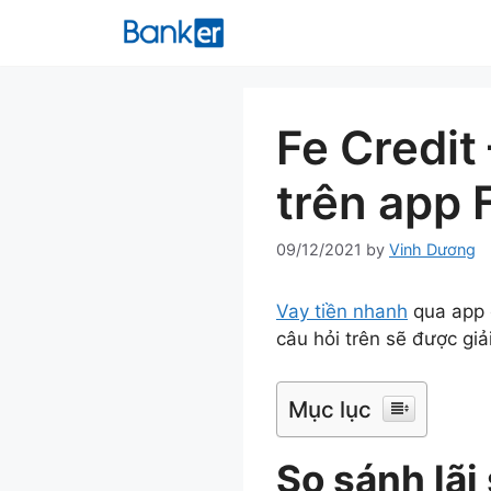
Skip
to
content
Fe Credit
trên app
09/12/2021
by
Vinh Dương
Vay tiền nhanh
qua app 
câu hỏi trên sẽ được giả
Mục lục
So sánh lãi