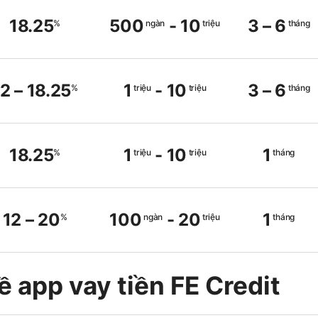
18.25
500
-
10
3
–
6
%
ngàn
triệu
tháng
12
–
18.25
1
-
10
3
–
6
%
triệu
triệu
tháng
18.25
1
-
10
1
%
triệu
triệu
tháng
12
–
20
100
-
20
1
%
ngàn
triệu
tháng
ề app vay tiền FE Credit