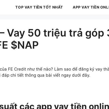
TOP VAY TIỀN TỐT NHẤT
APP VAY TIỀN ONL
 – Vay 50 triệu trả góp
 FE $NAP
của FE Credit như thế nào? Làm sao để đăng ký vay th
i đáp chi tiết thông qua bài viết ngay dưới đây.
 suất các app vay tiền onli