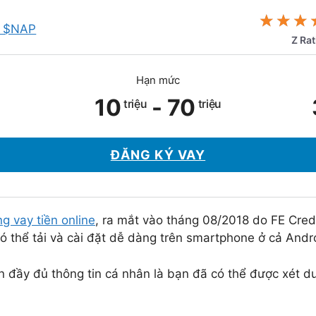
Z Rat
Hạn mức
10
-
70
triệu
triệu
ĐĂNG KÝ VAY
g vay tiền online
, ra mắt vào tháng 08/2018 do FE Cred
có thể tải và cài đặt dễ dàng trên smartphone ở cả Andr
n đầy đủ thông tin cá nhân là bạn đã có thể được xét 