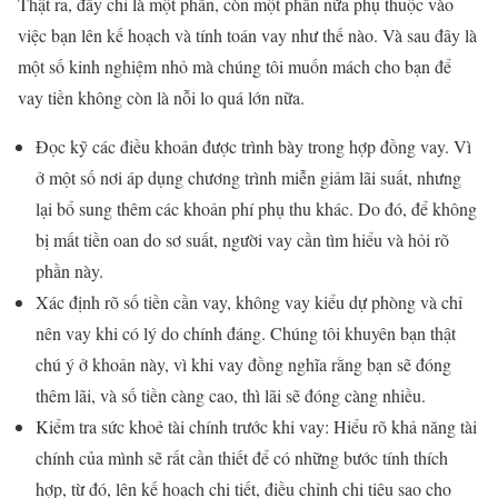
Thật ra, đấy chỉ là một phần, còn một phần nữa phụ thuộc vào
việc bạn lên kế hoạch và tính toán vay như thế nào. Và sau đây là
một số kinh nghiệm nhỏ mà chúng tôi muốn mách cho bạn để
vay tiền không còn là nỗi lo quá lớn nữa.
Đọc kỹ các điều khoản được trình bày trong hợp đồng vay. Vì
ở một số nơi áp dụng chương trình miễn giảm lãi suất, nhưng
lại bổ sung thêm các khoản phí phụ thu khác. Do đó, để không
bị mất tiền oan do sơ suất, người vay cần tìm hiểu và hỏi rõ
phần này.
Xác định rõ số tiền cần vay, không vay kiểu dự phòng và chỉ
nên vay khi có lý do chính đáng. Chúng tôi khuyên bạn thật
chú ý ở khoản này, vì khi vay đồng nghĩa rằng bạn sẽ đóng
thêm lãi, và số tiền càng cao, thì lãi sẽ đóng càng nhiều.
Kiểm tra sức khoẻ tài chính trước khi vay: Hiểu rõ khả năng tài
chính của mình sẽ rất cần thiết để có những bước tính thích
hợp, từ đó, lên kế hoạch chi tiết, điều chỉnh chi tiêu sao cho