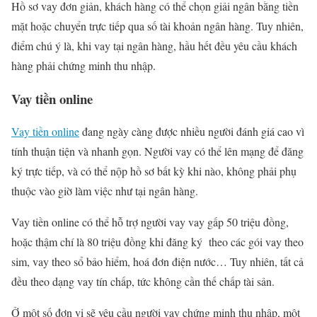
Hồ sơ vay đơn giản, khách hàng có thể chọn giải ngân bằng tiền
mặt hoặc chuyển trực tiếp qua số tài khoản ngân hàng. Tuy nhiên,
điểm chú ý là, khi vay tại ngân hàng, hầu hết đều yêu cầu khách
hàng phải chứng minh thu nhập.
Vay tiền online
Vay tiền online
đang ngày càng được nhiều người đánh giá cao vì
tính thuận tiện và nhanh gọn. Người vay có thể lên mạng để đăng
ký trực tiếp, và có thể nộp hồ sơ bất kỳ khi nào, không phải phụ
thuộc vào giờ làm việc như tại ngân hàng.
Vay tiền online có thể hỗ trợ người vay vay gấp 50 triệu đồng,
hoặc thậm chí là 80 triệu đồng khi đăng ký theo các gói vay theo
sim, vay theo sổ bảo hiểm, hoá đơn điện nước… Tuy nhiên, tất cả
đều theo dạng vay tín chấp, tức không cần thế chấp tài sản.
Ở một số đơn vị sẽ yêu cầu người vay chứng minh thu nhập, một