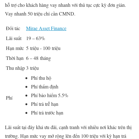
hỗ trợ cho khách hàng vay nhanh với thủ tục cực kỳ đơn giản.
Vay nhanh 50 triệu chỉ cần CMND.
Đối tác
Mirae Asset Finance
Lãi suất
19
–
63
%
Hạn mức
5
triệu
-
100
triệu
Thời hạn
6
–
48
tháng
Thu nhập
3
triệu
Phí thu hộ
Phí thẩm định
Phí bảo hiểm 5.5%
Phí
Phí trả trễ hạn
Phí trả trước hạn
Lãi suất tại đây khá ưu đãi, cạnh tranh với nhiều nơi khác trên thị
trường. Hạn mức vay mở rộng lên đến 100 triệu với kỳ hạn trả