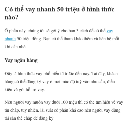
Có thể vay nhanh 50 triệu ở hình thức
nào?
Ở phần này, chúng tôi sẽ gợi ý cho bạn 3 cách để có thể
vay
nhanh
50 triệu đồng. Bạn có thể tham khảo thêm và liên hệ mỗi
khi cần nhé.
Vay ngân hàng
Đây là hình thức vay phổ biến từ trước đến nay. Tại đây, khách
hàng có thể đăng ký vay ở mọi mức độ tuỳ vào nhu cầu, điều
kiện và gói hỗ trợ vay.
Nếu người vay muốn vay dưới 100 triệu thì có thể tìm hiểu về vay
tín chấp, tuy nhiên, lãi suất có phần khá cao nếu người vay dùng
tài sản thế chấp để đăng ký.