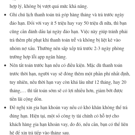
hợp lý, không bị vượt quá mức khả năng.
Ghi chú lịch thanh toán trả góp hàng tháng và trả trước ngày
đáo hạn. Đối với vay ít 5 triệu hay vay 50 triệu đi nữa, thì bạn
cũng cần đánh dấu lại ngày đáo hạn. Việc này giúp tránh phải
trả thêm phí phạt khi thanh toán trễ và không bị liệt kê vào
nhóm nợ xấu. Thường nên sắp xếp trả trước 2-3 ngày phòng
trường hợp lỗi app ngân hàng.
Nên tất toán trước hạn nếu có điều kiện. Mặc dù thanh toán
trước thời hạn, người vay sẽ đóng thêm một phần phí nhất định,
tuy nhiên, nếu thời hạn vay còn khá lâu như 12 tháng, hay 20
tháng,… thì tất toán sớm sẽ có lợi nhiều hơn, giảm bớt được
tiền lãi cộng dồn.
Đề nghị xin gia hạn khoản vay nếu có khó khăn không thể trả
đúng hạn. Hiện tại, một số công ty tài chính có hỗ trợ cho
khách hàng gia hạn khoản vay, do đó, nếu cần, bạn có thể liên
hệ để xin trả tiếp vào tháng sau.