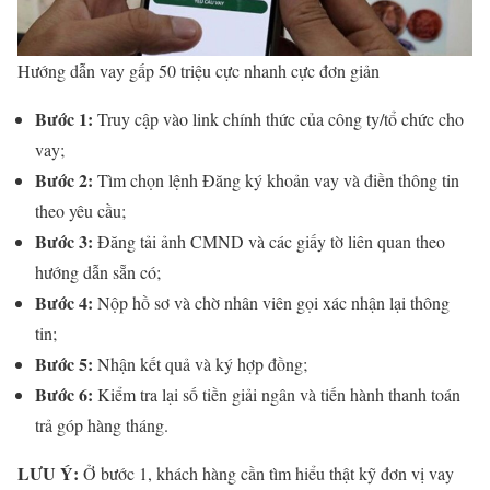
Hướng dẫn vay gấp 50 triệu cực nhanh cực đơn giản
Bước 1:
Truy cập vào link chính thức của công ty/tổ chức cho
vay;
Bước 2:
Tìm chọn lệnh Đăng ký khoản vay và điền thông tin
theo yêu cầu;
Bước 3:
Đăng tải ảnh CMND và các giấy tờ liên quan theo
hướng dẫn sẵn có;
Bước 4:
Nộp hồ sơ và chờ nhân viên gọi xác nhận lại thông
tin;
Bước 5:
Nhận kết quả và ký hợp đồng;
Bước 6:
Kiểm tra lại số tiền giải ngân và tiến hành thanh toán
trả góp hàng tháng.
LƯU Ý:
Ở bước 1, khách hàng cần tìm hiểu thật kỹ đơn vị vay