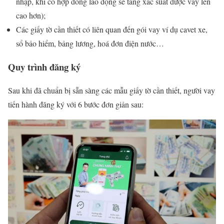
nhập, khi có hợp đồng lao động sẽ tăng xác suất được vay lên
cao hơn);
Các giấy tờ cần thiết có liên quan đến gói vay ví dụ cavet xe,
sổ bảo hiểm, bảng lương, hoá đơn điện nước…
Quy trình đăng ký
Sau khi đã chuẩn bị sẵn sàng các mẫu giấy tờ cần thiết, người vay
tiến hành đăng ký với 6 bước đơn giản sau: