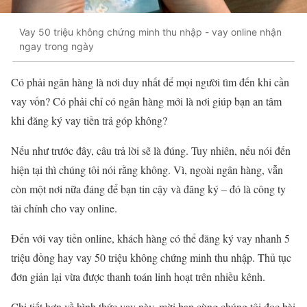
Vay 50 triệu không chứng minh thu nhập - vay online nhận
ngay trong ngày
Có phải ngân hàng là nơi duy nhất để mọi người tìm đến khi cần
vay vốn? Có phải chỉ có ngân hàng mới là nơi giúp bạn an tâm
khi đăng ký vay tiền trả góp không?
Nếu như trước đây, câu trả lời sẽ là đúng. Tuy nhiên, nếu nói đến
hiện tại thì chúng tôi nói rằng không. Vì, ngoài ngân hàng, vẫn
còn một nơi nữa đáng để bạn tin cậy và đăng ký – đó là công ty
tài chính cho vay online.
Đến với vay tiền online, khách hàng có thể đăng ký vay nhanh 5
triệu đồng hay vay 50 triệu không chứng minh thu nhập. Thủ tục
đơn giản lại vừa được thanh toán linh hoạt trên nhiều kênh.
Chi tiết hơn về hình thức vay này, mời bạn cùng chúng tôi đọc bài