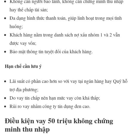
Không cần người bảo lãnh, không cần chứng minh thu nhập
hay thế chấp tài sản;
Đa dạng hình thức thanh toán, giúp linh hoạt trong mọi tình
huống;
Khách hàng nằm trong danh sách nợ xấu nhóm 1 và 2 vẫn
được vay vốn;
Bảo mật thông tin tuyệt đối của khách hàng.
Hạn chế cần lưu ý
Lãi suất có phần cao hơn so với vay tại ngân hàng hay Quỹ hỗ
trợ địa phương;
Do vay tín chấp nên hạn mức vay còn khá thấp;
Rủi ro vay nhầm công ty tín dụng đen cao.
Điều kiện vay 50 triệu không chứng
minh thu nhập