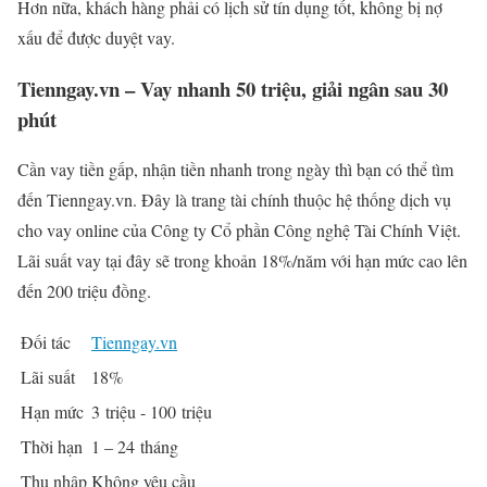
Hơn nữa, khách hàng phải có lịch sử tín dụng tốt, không bị nợ
xấu để được duyệt vay.
Tienngay.vn – Vay nhanh 50 triệu, giải ngân sau 30
phút
Cần vay tiền gấp, nhận tiền nhanh trong ngày thì bạn có thể tìm
đến Tienngay.vn. Đây là trang tài chính thuộc hệ thống dịch vụ
cho vay online của Công ty Cổ phần Công nghệ Tài Chính Việt.
Lãi suất vay tại đây sẽ trong khoản 18%/năm với hạn mức cao lên
đến 200 triệu đồng.
Đối tác
Tienngay.vn
Lãi suất
18
%
Hạn mức
3
triệu
-
100
triệu
Thời hạn
1
–
24
tháng
Thu nhập
Không yêu cầu