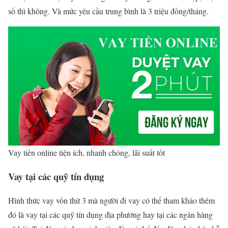
số thì không. Và mức yêu cầu trung bình là 3 triệu đồng/tháng.
Vay tiền online tiện ích, nhanh chóng, lãi suất tốt
Vay tại các quỹ tín dụng
Hình thức vay vốn thứ 3 mà người đi vay có thể tham khảo thêm
đó là vay tại các quỹ tín dụng địa phương hay tại các ngân hàng