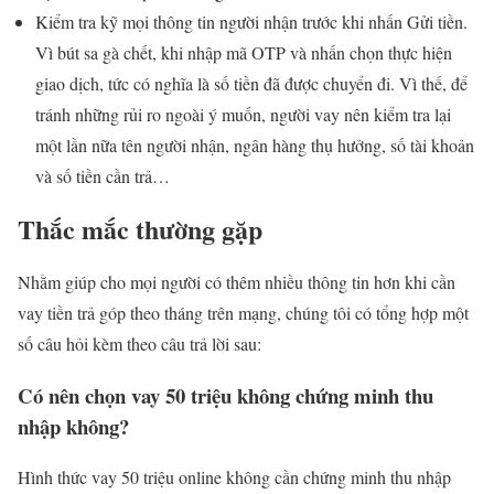
Kiểm tra kỹ mọi thông tin người nhận trước khi nhấn Gửi tiền.
Vì bút sa gà chết, khi nhập mã OTP và nhấn chọn thực hiện
giao dịch, tức có nghĩa là số tiền đã được chuyển đi. Vì thế, để
tránh những rủi ro ngoài ý muốn, người vay nên kiểm tra lại
một lần nữa tên người nhận, ngân hàng thụ hưởng, số tài khoản
và số tiền cần trả…
Thắc mắc thường gặp
Nhằm giúp cho mọi người có thêm nhiều thông tin hơn khi cần
vay tiền trả góp theo tháng trên mạng, chúng tôi có tổng hợp một
số câu hỏi kèm theo câu trả lời sau:
Có nên chọn vay 50 triệu không chứng minh thu
nhập không?
Hình thức vay 50 triệu online không cần chứng minh thu nhập