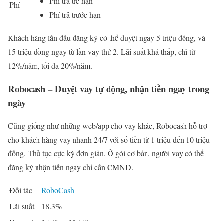
Phí trả trễ hạn
Phí
Phí trả trước hạn
Khách hàng lần đầu đăng ký có thể duyệt ngay 5 triệu đồng, và
15 triệu đồng ngay từ lần vay thứ 2. Lãi suất khá thấp, chỉ từ
12%/năm, tối đa 20%/năm.
Robocash – Duyệt vay tự động, nhận tiền ngay trong
ngày
Cũng giống như những web/app cho vay khác, Robocash hỗ trợ
cho khách hàng vay nhanh 24/7 với số tiền từ 1 triệu đến 10 triệu
đồng. Thủ tục cực kỳ đơn giản. Ở gói cơ bản, người vay có thể
đăng ký nhận tiền ngay chỉ cần CMND.
Đối tác
RoboCash
Lãi suất
18.3
%