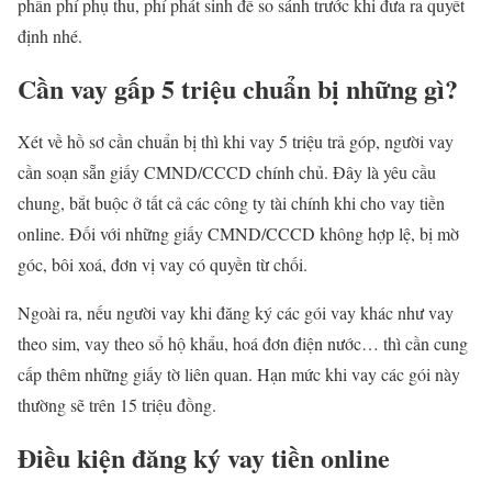
phần phí phụ thu, phí phát sinh để so sánh trước khi đưa ra quyết
định nhé.
Cần vay gấp 5 triệu chuẩn bị những gì?
Xét về hồ sơ cần chuẩn bị thì khi vay 5 triệu trả góp, người vay
cần soạn sẵn giấy CMND/CCCD chính chủ. Đây là yêu cầu
chung, bắt buộc ở tất cả các công ty tài chính khi cho vay tiền
online. Đối với những giấy CMND/CCCD không hợp lệ, bị mờ
góc, bôi xoá, đơn vị vay có quyền từ chối.
Ngoài ra, nếu người vay khi đăng ký các gói vay khác như vay
theo sim, vay theo sổ hộ khẩu, hoá đơn điện nước… thì cần cung
cấp thêm những giấy tờ liên quan. Hạn mức khi vay các gói này
thường sẽ trên 15 triệu đồng.
Điều kiện đăng ký vay tiền online