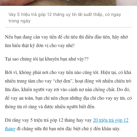
Vay 5 triệu trả góp 12 tháng uy tín lãi suất thấp, có ngay
trong ngày
Nếu bạn đang cần vay tiền để chi tiêu thì điều đầu tiên, hãy nhớ
tìm hiểu thật kỹ đơn vị cho vay nhé!
Tại sao chúng tôi lại khuyên bạn như vậy??
Bởi vì, không phải nơi cho vay tiền nào cũng tốt. Hiện tại, có khá
nhiều trung tâm cho vay “chợ đen”, hoạt động với nhiều chiêu trò
lừa đảo, khiến người vay rơi vào cảnh nợ nần chồng chất. Do đó,
để vay an toàn, bạn chỉ nên chọn những địa chỉ cho vay uy tín, có
thông tin rõ ràng và được nhiều người biết đến.
Dù rằng vay 5 triệu trả góp 12 tháng hay vay
20 triệu trả góp 12
tháng
đi chăng nữa thì bạn nên đặc biệt chú ý đến khâu này.