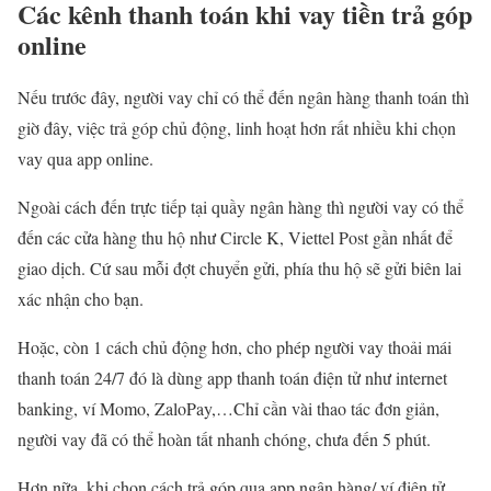
Các kênh thanh toán khi vay tiền trả góp
online
Nếu trước đây, người vay chỉ có thể đến ngân hàng thanh toán thì
giờ đây, việc trả góp chủ động, linh hoạt hơn rất nhiều khi chọn
vay qua app online.
Ngoài cách đến trực tiếp tại quầy ngân hàng thì người vay có thể
đến các cửa hàng thu hộ như Circle K, Viettel Post gần nhất để
giao dịch. Cứ sau mỗi đợt chuyển gửi, phía thu hộ sẽ gửi biên lai
xác nhận cho bạn.
Hoặc, còn 1 cách chủ động hơn, cho phép người vay thoải mái
thanh toán 24/7 đó là dùng app thanh toán điện tử như internet
banking, ví Momo, ZaloPay,…Chỉ cần vài thao tác đơn giản,
người vay đã có thể hoàn tất nhanh chóng, chưa đến 5 phút.
Hơn nữa, khi chọn cách trả góp qua app ngân hàng/ ví điện tử,