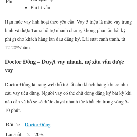
Phí
Phí tư vấn
Hạn mức vay linh hoạt theo yêu cầu. Vay 5 triệu là mức vay trung
bình và được Tamo hỗ trợ nhanh chóng, không phải tốn bất kỳ
phí gì cho khách hàng lần đầu đăng ký. Lãi suất cạnh tranh, từ
12-20%/năm.
Doctor Đồng – Duyệt vay nhanh, nợ xấu vẫn được
vay
Doctor Đồng là trang web hỗ trợ tốt cho khách hàng khi có nhu
cầu vay tiêu dùng. Người vay có thể chủ động đăng ký bất kỳ khi
nào cần và hồ sơ sẽ được duyệt nhanh tức khắt chỉ trong vòng 5-
10 phút.
Đối tác
Doctor Đồng
Lãi suất
12
–
20
%