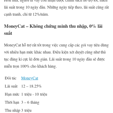
lãi suất trong 10 ngày đầu. Những ngày tiếp theo, lãi suất cũng rất
cạnh tranh, chỉ từ 12%/năm.
MoneyCat – Không chứng minh thu nhập, 0% lãi
suất
MoneyCat hỗ trợ rất tốt trong việc cung cấp các gói vay tiêu dùng
với nhiều hạn mức khác nhau. Điều kiện xét duyệt cũng như thủ
tục đăng kí cực kì đơn giản. Lãi suất trong 10 ngày đầu sẽ được
miễn trọn 100% cho khách hàng.
Đối tác
MoneyCat
Lãi suất
12
–
18.25
%
Hạn mức
1
triệu
-
10
triệu
Thời hạn
3
–
6
tháng
Thu nhập
3
triệu