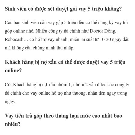
Sinh viên có được xét duyệt gói vay 5 triệu không?
Các bạn sinh viên cần vay gấp 5 triệu đều có thể đăng ký vay trả
góp online nhé. Nhiều công ty tài chính như Doctor Đồng,
Robocash… có hỗ trợ vay nhanh, miễn lãi suất từ 10-30 ngày đầu
mà không cần chứng minh thu nhập.
Khách hàng bị nợ xấu có thể được duyệt vay 5 triệu
online?
Có. Khách hàng bị nợ xấu nhóm 1, nhóm 2 vẫn được các công ty
tài chính cho vay online hỗ trợ như thường, nhận tiền ngay trong
ngày.
Vay tiền trả góp theo tháng hạn mức cao nhất bao
nhiêu?