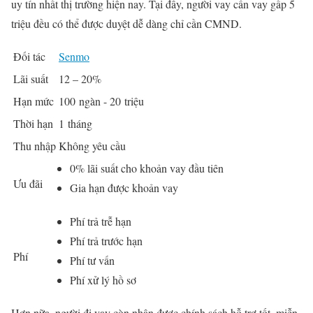
uy tín nhất thị trường hiện nay. Tại đây, người vay cần vay gấp 5
triệu đều có thể được duyệt dễ dàng chỉ cần CMND.
Đối tác
Senmo
Lãi suất
12
–
20
%
Hạn mức
100
ngàn
-
20
triệu
Thời hạn
1
tháng
Thu nhập
Không yêu cầu
0% lãi suất cho khoản vay đầu tiên
Ưu đãi
Gia hạn được khoản vay
Phí trả trễ hạn
Phí trả trước hạn
Phí
Phí tư vấn
Phí xử lý hồ sơ
Hơn nữa, người đi vay còn nhận được chính sách hỗ trợ tốt, miễn