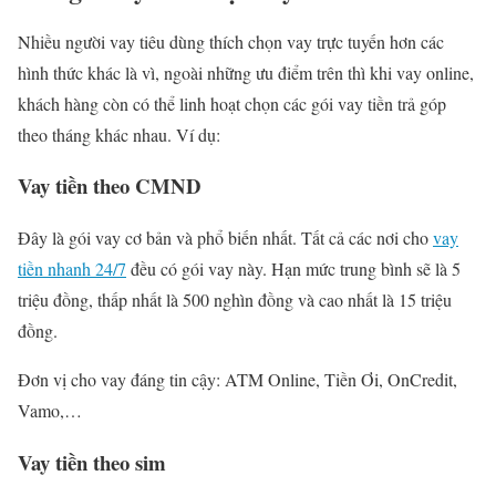
Nhiều người vay tiêu dùng thích chọn vay trực tuyến hơn các
hình thức khác là vì, ngoài những ưu điểm trên thì khi vay online,
khách hàng còn có thể linh hoạt chọn các gói vay tiền trả góp
theo tháng khác nhau. Ví dụ:
Vay tiền theo CMND
Đây là gói vay cơ bản và phổ biến nhất. Tất cả các nơi cho
vay
tiền nhanh 24/7
đều có gói vay này. Hạn mức trung bình sẽ là 5
triệu đồng, thấp nhất là 500 nghìn đồng và cao nhất là 15 triệu
đồng.
Đơn vị cho vay đáng tin cậy: ATM Online, Tiền Ơi, OnCredit,
Vamo,…
Vay tiền theo sim