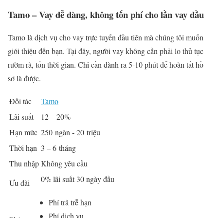
Tamo – Vay dễ dàng, không tốn phí cho lần vay đầu
Tamo là dịch vụ cho vay trực tuyến đầu tiên mà chúng tôi muốn
giới thiệu đến bạn. Tại đây, người vay không cần phải lo thủ tục
rườm rà, tốn thời gian. Chỉ cần dành ra 5-10 phút để hoàn tất hồ
sơ là được.
Đối tác
Tamo
Lãi suất
12
–
20
%
Hạn mức
250
ngàn
-
20
triệu
Thời hạn
3
–
6
tháng
Thu nhập
Không yêu cầu
0% lãi suất 30 ngày đầu
Ưu đãi
Phí trả trễ hạn
Phí dịch vụ