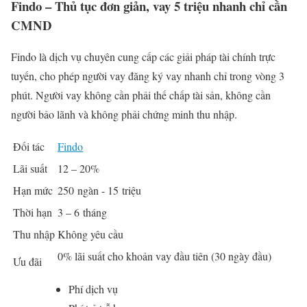
Findo – Thủ tục đơn giản, vay 5 triệu nhanh chỉ cần
CMND
Findo là dịch vụ chuyên cung cấp các giải pháp tài chính trực
tuyến, cho phép người vay đăng ký vay nhanh chỉ trong vòng 3
phút. Người vay không cần phải thế chấp tài sản, không cần
người bảo lãnh và không phải chứng minh thu nhập.
Đối tác
Findo
Lãi suất
12
–
20
%
Hạn mức
250
ngàn
-
15
triệu
Thời hạn
3
–
6
tháng
Thu nhập
Không yêu cầu
0% lãi suất cho khoản vay đầu tiên (30 ngày đầu)
Ưu đãi
Phí dịch vụ