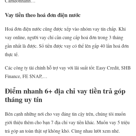
Camdonhanh…
Vay tiền theo hoá đơn điện nước
Hoá đơn điện nước cũng được xếp vào nhóm vay tín chấp. Khi
vay online, người vay chỉ cần cung cấp hoá đơn trong 3 tháng
gần nhất là được. Số tiền được vay có thể lên gấp 40 lần hoá đơn
thực tế.
Các công ty tài chính hỗ trợ vay với lãi suất tốt: Easy Credit, SHB
Finance, FE $NAP,…
Điểm nhanh 6+ địa chỉ vay tiền trả góp
tháng uy tín
Bên cạnh những nơi cho vay đáng tin cậy trên, chúng tôi muốn
giới thiệu thêm cho bạn 7 địa chỉ vay tiền khác. Muốn vay 5 triệu
trả góp an toàn thật sự không khó. Cùng nhau lướt xem nhé.