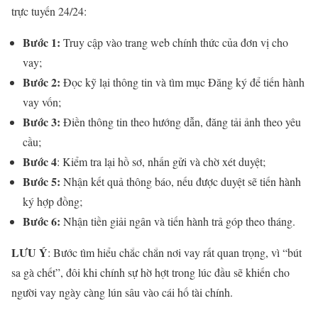
trực tuyến 24/24:
Bước 1:
Truy cập vào trang web chính thức của đơn vị cho
vay;
Bước 2:
Đọc kỹ lại thông tin và tìm mục Đăng ký để tiến hành
vay vốn;
Bước 3:
Điền thông tin theo hướng dẫn, đăng tải ảnh theo yêu
cầu;
Bước 4
: Kiểm tra lại hồ sơ, nhấn gửi và chờ xét duyệt;
Bước 5:
Nhận kết quả thông báo, nếu được duyệt sẽ tiến hành
ký hợp đồng;
Bước 6:
Nhận tiền giải ngân và tiến hành trả góp theo tháng.
LƯU Ý
: Bước tìm hiểu chắc chắn nơi vay rất quan trọng, vì “bút
sa gà chết”, đôi khi chính sự hờ hợt trong lúc đầu sẽ khiến cho
người vay ngày càng lún sâu vào cái hố tài chính.